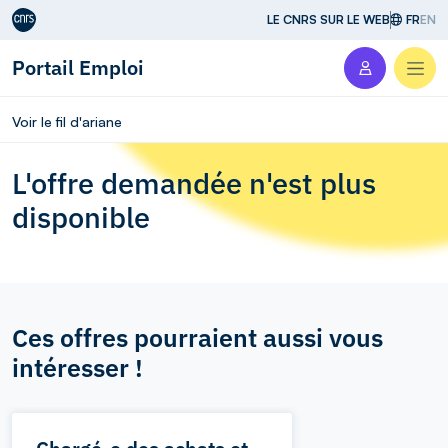
Aller au contenu
LE CNRS SUR LE WEB
FR
EN
Portail Emploi
Men
Voir le fil d'ariane
L'offre demandée n'est plus
disponible
Ces offres pourraient aussi vous
intéresser !