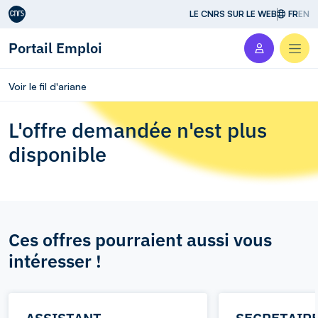
Aller au contenu
LE CNRS SUR LE WEB
FR
EN
Portail Emploi
Men
Voir le fil d'ariane
L'offre demandée n'est plus
disponible
Ces offres pourraient aussi vous
intéresser !