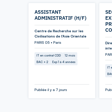
ASSISTANT
SE
ADMINISTRATIF (H/F)
EX
PR
CO
Centre de Recherche sur les
Civilisations de l'Asie Orientale
PARIS 05 • Paris
Dir
int
PARI
IT en contrat CDD
12 mois
BAC + 2
Exp 1 à 4 années
IT 
BA
Publiée il y a 7 jours
Publ