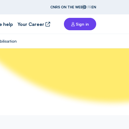
CNRS ON THE WEB
FR
EN
e help
Your Career
Sign in
bilisation