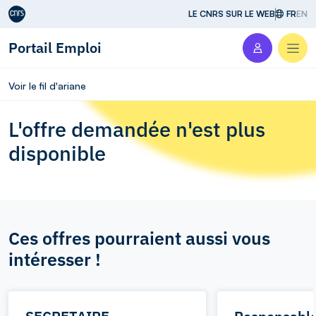
Aller au contenu
LE CNRS SUR LE WEB
FR
EN
Portail Emploi
Men
Voir le fil d'ariane
L'offre demandée n'est plus
disponible
Ces offres pourraient aussi vous
intéresser !