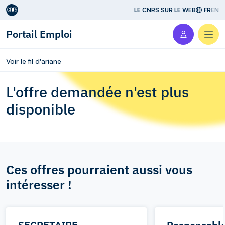
Aller au contenu
LE CNRS SUR LE WEB
FR
EN
Portail Emploi
Men
Voir le fil d'ariane
L'offre demandée n'est plus
disponible
Ces offres pourraient aussi vous
intéresser !