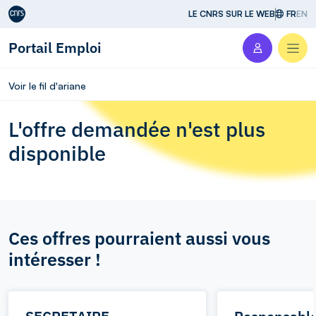
Aller au contenu
LE CNRS SUR LE WEB
FR
EN
Portail Emploi
Men
Voir le fil d'ariane
L'offre demandée n'est plus
disponible
Ces offres pourraient aussi vous
intéresser !