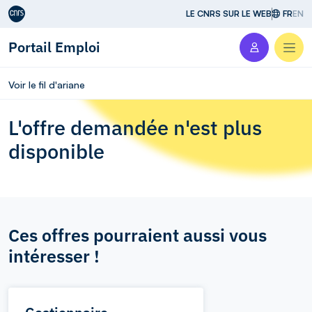
Aller au contenu
LE CNRS SUR LE WEB
FR
EN
Portail Emploi
Men
Voir le fil d'ariane
L'offre demandée n'est plus
disponible
Ces offres pourraient aussi vous
intéresser !