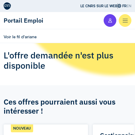
Aller au contenu
LE CNRS SUR LE WEB
FR
EN
Portail Emploi
Men
Voir le fil d'ariane
L'offre demandée n'est plus
disponible
Ces offres pourraient aussi vous
intéresser !
NOUVEAU