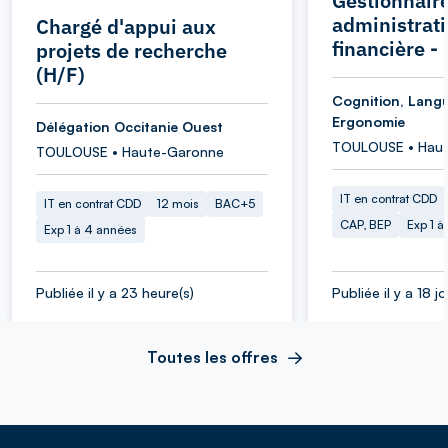
Gestionnair
administrati
Chargé d'appui aux
financière -
projets de recherche
(H/F)
Cognition, Lang
Ergonomie
Délégation Occitanie Ouest
TOULOUSE • Hau
TOULOUSE • Haute-Garonne
IT en contrat CDD
IT en contrat CDD
12 mois
BAC+5
CAP, BEP
Exp 1 à
Exp 1 à 4 années
Publiée il y a 23 heure(s)
Publiée il y a 18 j
Toutes les offres