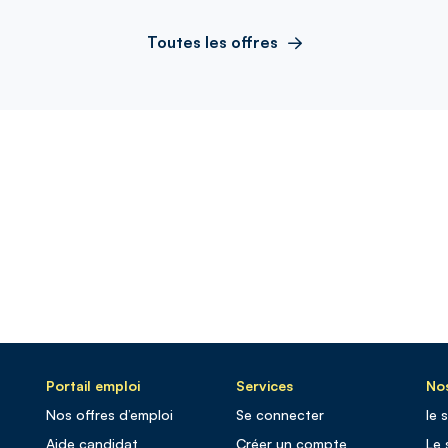
Toutes les offres
Portail emploi
Services
Nos
Nos offres d’emploi
Se connecter
le 
Aide candidat
Créer un compte
Le 