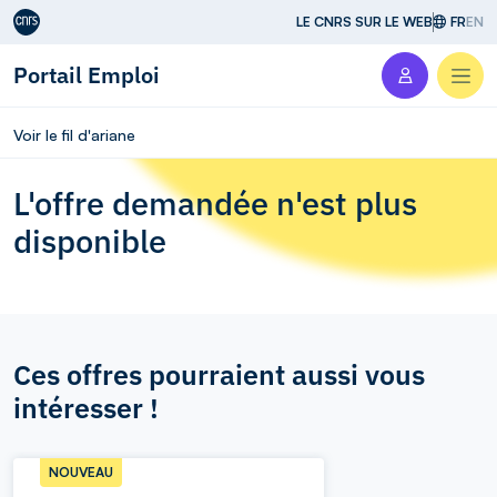
Aller au contenu
LE CNRS SUR LE WEB
FR
EN
Portail Emploi
Men
Voir le fil d'ariane
L'offre demandée n'est plus
disponible
Ces offres pourraient aussi vous
intéresser !
NOUVEAU