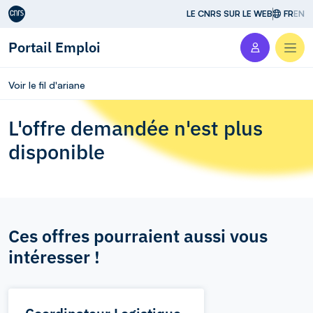
Aller au contenu
LE CNRS SUR LE WEB
FR
EN
Portail Emploi
Men
Voir le fil d'ariane
L'offre demandée n'est plus
disponible
Ces offres pourraient aussi vous
intéresser !