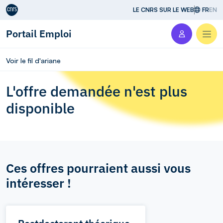
Aller au contenu
LE CNRS SUR LE WEB
FR
EN
Portail Emploi
Men
Voir le fil d'ariane
L'offre demandée n'est plus
disponible
Ces offres pourraient aussi vous
intéresser !