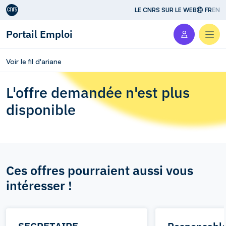
Aller au contenu
LE CNRS SUR LE WEB
FR
EN
Portail Emploi
Men
Voir le fil d'ariane
L'offre demandée n'est plus
disponible
Ces offres pourraient aussi vous
intéresser !