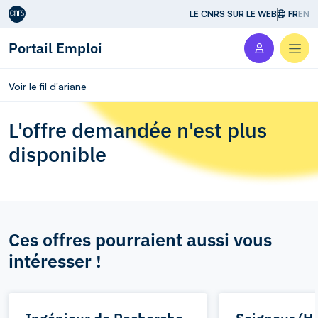
Aller au contenu
LE CNRS SUR LE WEB
FR
EN
Portail Emploi
Men
Voir le fil d'ariane
L'offre demandée n'est plus
disponible
Ces offres pourraient aussi vous
intéresser !