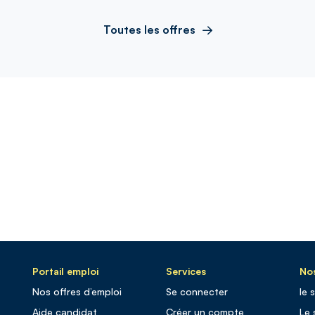
Toutes les offres
Portail emploi
Services
Nos
Nos offres d’emploi
Se connecter
le 
Aide candidat
Créer un compte
Le 