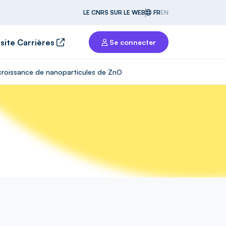
LE CNRS SUR LE WEB
FR
EN
 site Carrières
Se connecter
a croissance de nanoparticules de ZnO