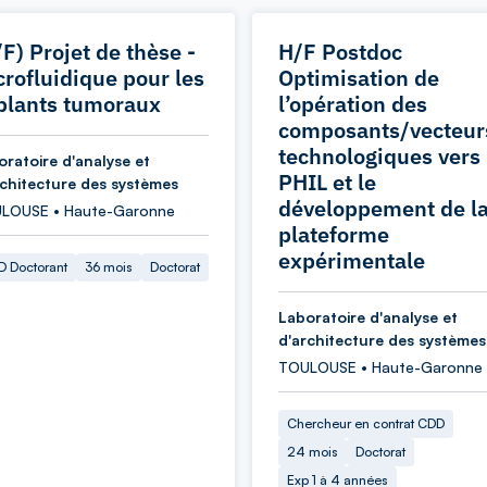
F) Projet de thèse -
H/F Postdoc
crofluidique pour les
Optimisation de
plants tumoraux
l’opération des
composants/vecteur
technologiques vers 
oratoire d'analyse et
PHIL et le
rchitecture des systèmes
développement de l
LOUSE • Haute-Garonne
plateforme
expérimentale
 Doctorant
36 mois
Doctorat
Laboratoire d'analyse et
d'architecture des systèmes
TOULOUSE • Haute-Garonne
Chercheur en contrat CDD
24 mois
Doctorat
Exp 1 à 4 années