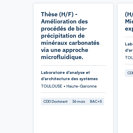
Thèse (H/F) -
(H/
Amélioration des
Mi
procédés de bio-
ex
précipitation de
minéraux carbonatés
Lab
via une approche
d'a
microfluidique.
TOU
Laboratoire d'analyse et
CDD
d'architecture des systèmes
TOULOUSE • Haute-Garonne
CDD Doctorant
36 mois
BAC+5