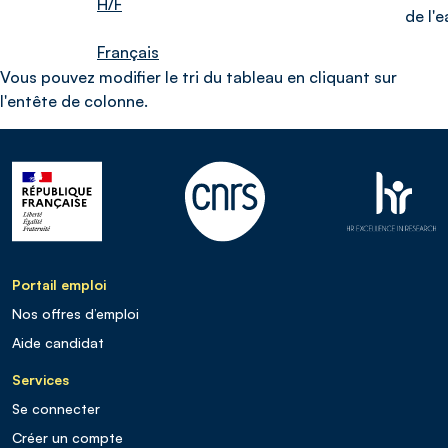
H/F
de l'e
Français
Vous pouvez modifier le tri du tableau en cliquant sur
l'entête de colonne.
Portail emploi
Nos offres d’emploi
Aide candidat
Services
Se connecter
Créer un compte