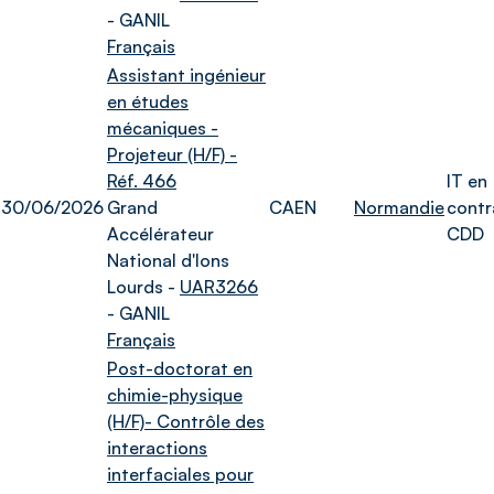
- GANIL
Français
Assistant ingénieur
en études
mécaniques -
Projeteur (H/F) -
Réf. 466
IT en
30/06/2026
Grand
CAEN
Normandie
contr
Accélérateur
CDD
National d'Ions
Lourds -
UAR3266
- GANIL
Français
Post-doctorat en
chimie-physique
(H/F)- Contrôle des
interactions
interfaciales pour