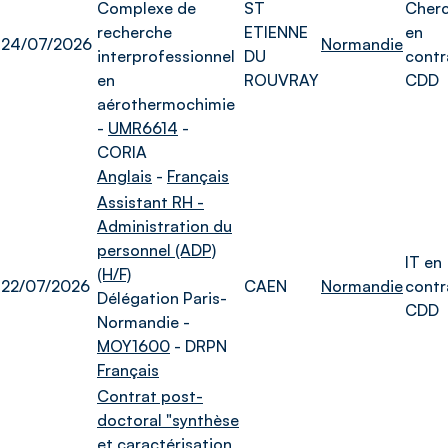
Complexe de
ST
Cher
recherche
ETIENNE
en
24/07/2026
Normandie
interprofessionnel
DU
contr
en
ROUVRAY
CDD
aérothermochimie
-
UMR6614
-
CORIA
Anglais
-
Français
Assistant RH -
Administration du
personnel (ADP)
IT en
(H/F)
22/07/2026
CAEN
Normandie
contr
Délégation Paris-
CDD
Normandie -
MOY1600
- DRPN
Français
Contrat post-
doctoral "synthèse
et caractérisation