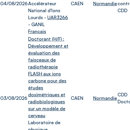
04/08/2026
Accélérateur
CAEN
Normandie
contr
National d'Ions
CDD
Lourds -
UAR3266
- GANIL
Français
Doctorant (H/F) :
Développement et
évaluation des
faisceaux de
radiothérapie
FLASH aux ions
carbone pour des
études
dosimétriques et
CDD
03/08/2026
CAEN
Normandie
radiobiologiques
Doct
sur un modèle de
cerveau
Laboratoire de
physique