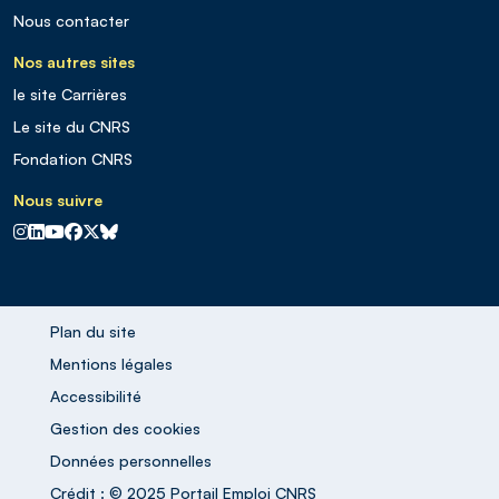
Nous contacter
Nos autres sites
le site Carrières
Le site du CNRS
Fondation CNRS
Nous suivre
CNRS sur Instagram
CNRS sur Linkedin
CNRS sur Youtube
CNRS sur Facebook
CNRS sur X
CNRS sur Blus sky
Plan du site
Mentions légales
Accessibilité
Gestion des cookies
Données personnelles
Crédit : © 2025 Portail Emploi CNRS