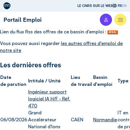
Aller au contenu
LE CNRS SUR LE WEB
FR
EN
Portail Emploi
Men
Lien du flux Rss des offres de ce bassin d'emploi :
Vous pouvez aussi regarder
les autres offres d'emploi de
notre site
Les dernières offres
Date
Lieu
Bassin
Intitulé / Unité
Type
de parution
de travail
d'emploi
Ingénieur support
logiciel IA H/F - Réf.
470
Grand
IT en
06/08/2026
Accélérateur
CAEN
Normandie
contr
National d'Ions
de pr