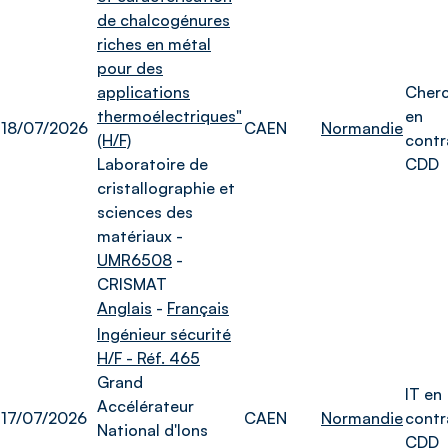
de chalcogénures
riches en métal
pour des
applications
Cher
thermoélectriques"
en
18/07/2026
CAEN
Normandie
(H/F)
contr
Laboratoire de
CDD
cristallographie et
sciences des
matériaux -
UMR6508
-
CRISMAT
Anglais
-
Français
Ingénieur sécurité
H/F - Réf. 465
Grand
IT en
Accélérateur
17/07/2026
CAEN
Normandie
contr
National d'Ions
CDD