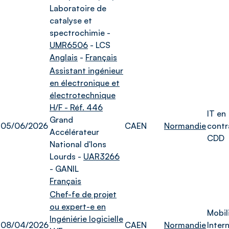
Laboratoire de
catalyse et
spectrochimie -
UMR6506
- LCS
Anglais
-
Français
Assistant ingénieur
en électronique et
électrotechnique
H/F - Réf. 446
IT en
Grand
05/06/2026
CAEN
Normandie
contr
Accélérateur
CDD
National d'Ions
Lourds -
UAR3266
- GANIL
Français
Chef-fe de projet
ou expert-e en
Mobil
Ingéniérie logicielle
08/04/2026
CAEN
Normandie
Intern