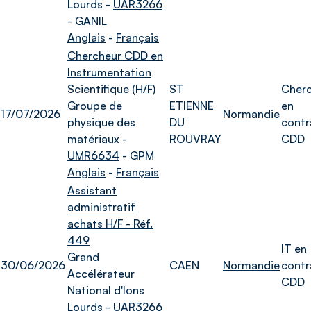
Lourds -
UAR3266
- GANIL
Anglais
-
Français
Chercheur CDD en
Instrumentation
Scientifique (H/F)
ST
Cher
Groupe de
ETIENNE
en
17/07/2026
Normandie
physique des
DU
contr
matériaux -
ROUVRAY
CDD
UMR6634
- GPM
Anglais
-
Français
Assistant
administratif
achats H/F - Réf.
449
IT en
Grand
30/06/2026
CAEN
Normandie
contr
Accélérateur
CDD
National d'Ions
Lourds -
UAR3266