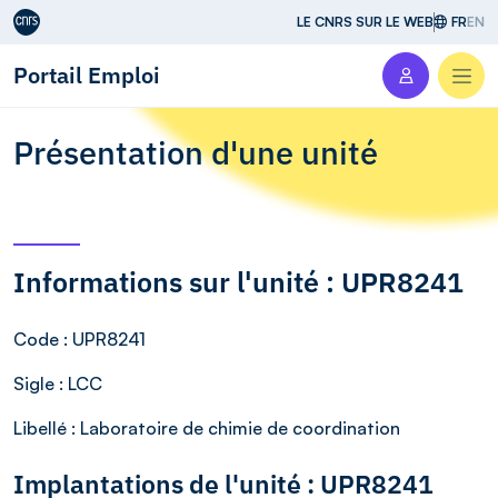
Aller au contenu
LE CNRS SUR LE WEB
FR
EN
Portail Emploi
Men
Présentation d'une unité
Informations sur l'unité : UPR8241
Code
: UPR8241
Sigle
: LCC
Libellé
: Laboratoire de chimie de coordination
Implantations de l'unité : UPR8241