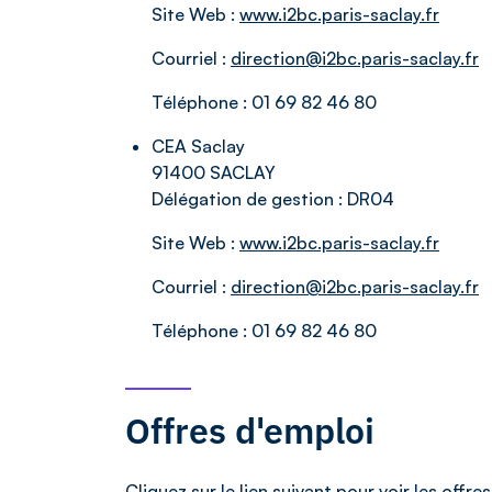
Site Web :
www.i2bc.paris-saclay.fr
Courriel :
direction@i2bc.paris-saclay.fr
Téléphone :
01 69 82 46 80
CEA Saclay
91400 SACLAY
Délégation de gestion :
DR04
Site Web :
www.i2bc.paris-saclay.fr
Courriel :
direction@i2bc.paris-saclay.fr
Téléphone :
01 69 82 46 80
Offres d'emploi
Cliquez sur le lien suivant pour voir les
offres