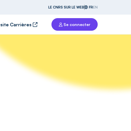
LE CNRS SUR LE WEB
FR
EN
 site Carrières
Se connecter