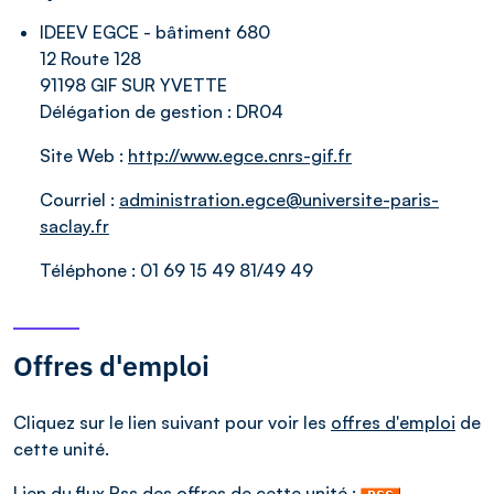
IDEEV EGCE - bâtiment 680
12 Route 128
91198 GIF SUR YVETTE
Délégation de gestion :
DR04
Site Web :
http://www.egce.cnrs-gif.fr
Courriel :
administration.egce@universite-paris-
saclay.fr
Téléphone :
01 69 15 49 81/49 49
Offres d'emploi
Cliquez sur le lien suivant pour voir les
offres d'emploi
de
cette unité.
Lien du flux Rss des offres de cette unité :