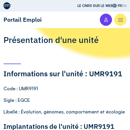
Aller au contenu
LE CNRS SUR LE WEB
FR
EN
Portail Emploi
Men
Présentation d'une unité
Informations sur l'unité : UMR9191
Code
: UMR9191
Sigle
: EGCE
Libellé
: Évolution, génomes, comportement et écologie
Implantations de l'unité : UMR9191