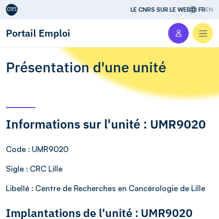
Aller au contenu
LE CNRS SUR LE WEB
FR
EN
Portail Emploi
Men
Présentation d'une unité
Informations sur l'unité : UMR9020
Code
: UMR9020
Sigle
: CRC Lille
Libellé
: Centre de Recherches en Cancérologie de Lille
Implantations de l'unité : UMR9020