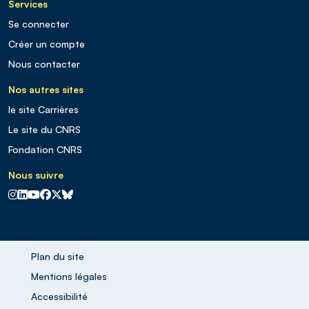
Services
Se connecter
Créer un compte
Nous contacter
Nos autres sites
le site Carrières
Le site du CNRS
Fondation CNRS
Nous suivre
CNRS sur Instagram
CNRS sur Linkedin
CNRS sur Youtube
CNRS sur Facebook
CNRS sur X
CNRS sur Blus sky
Plan du site
Mentions légales
Accessibilité