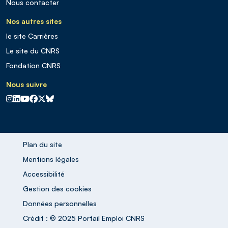
Nous contacter
Nos autres sites
le site Carrières
Le site du CNRS
Fondation CNRS
Nous suivre
CNRS sur Instagram
CNRS sur Linkedin
CNRS sur Youtube
CNRS sur Facebook
CNRS sur X
CNRS sur Blus sky
Plan du site
Mentions légales
Accessibilité
Gestion des cookies
Données personnelles
Crédit : © 2025 Portail Emploi CNRS