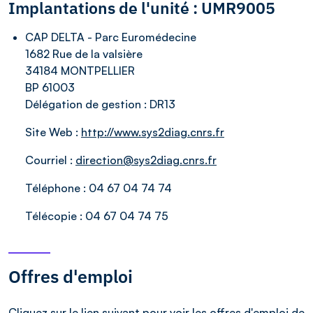
Implantations de l'unité : UMR9005
CAP DELTA - Parc Euromédecine
1682 Rue de la valsière
34184 MONTPELLIER
BP 61003
Délégation de gestion :
DR13
Site Web :
http://www.sys2diag.cnrs.fr
Courriel :
direction@sys2diag.cnrs.fr
Téléphone :
04 67 04 74 74
Télécopie :
04 67 04 74 75
Offres d'emploi
Cliquez sur le lien suivant pour voir les
offres d'emploi
de