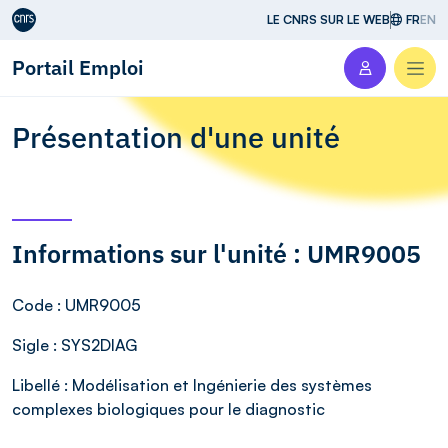
Aller au contenu
LE CNRS SUR LE WEB
FR
EN
Portail Emploi
Men
Présentation d'une unité
Informations sur l'unité : UMR9005
Code
: UMR9005
Sigle
: SYS2DIAG
Libellé
: Modélisation et Ingénierie des systèmes
complexes biologiques pour le diagnostic