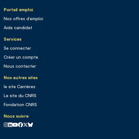
Portail emploi
Nos offres d’emploi
Aide candidat
Services
Se connecter
Créer un compte
Nous contacter
Nos autres sites
le site Carrières
Le site du CNRS
Fondation CNRS
Nous suivre
CNRS sur Instagram
CNRS sur Linkedin
CNRS sur Youtube
CNRS sur Facebook
CNRS sur X
CNRS sur Blus sky