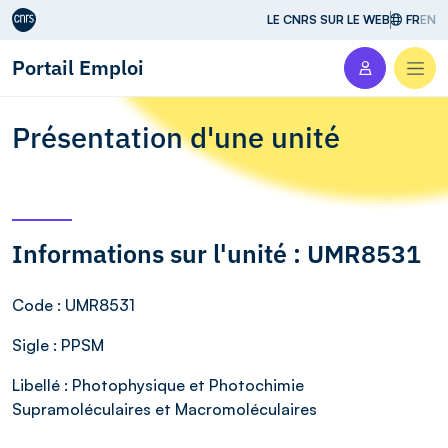
Aller au contenu
LE CNRS SUR LE WEB
FR
EN
Portail Emploi
Men
Présentation d'une unité
Informations sur l'unité : UMR8531
Code
: UMR8531
Sigle
: PPSM
Libellé
: Photophysique et Photochimie
Supramoléculaires et Macromoléculaires