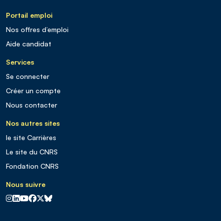
Portail emploi
Nos offres d’emploi
Aide candidat
Services
Se connecter
Créer un compte
Nous contacter
Nos autres sites
le site Carrières
Le site du CNRS
Fondation CNRS
Nous suivre
CNRS sur Instagram
CNRS sur Linkedin
CNRS sur Youtube
CNRS sur Facebook
CNRS sur X
CNRS sur Blus sky