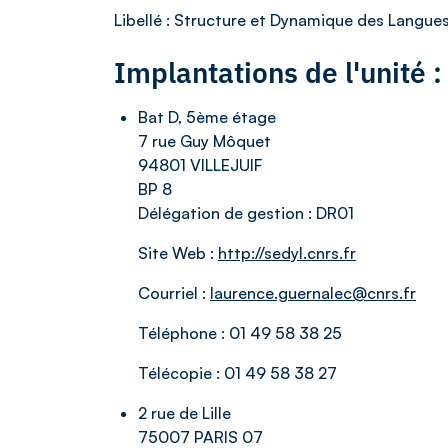
Libellé
: Structure et Dynamique des Langue
Implantations de l'unité
Bat D, 5ème étage
7 rue Guy Môquet
94801 VILLEJUIF
BP 8
Délégation de gestion :
DR01
Site Web :
http://sedyl.cnrs.fr
Courriel :
laurence.guernalec@cnrs.fr
Téléphone :
01 49 58 38 25
Télécopie :
01 49 58 38 27
2 rue de Lille
75007 PARIS 07