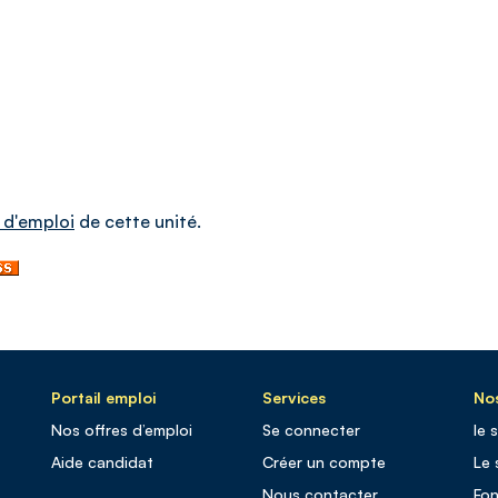
 d'emploi
de cette unité.
Portail emploi
Services
Nos
Nos offres d’emploi
Se connecter
le 
Aide candidat
Créer un compte
Le 
Nous contacter
Fo