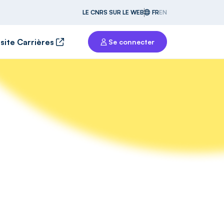
LE CNRS SUR LE WEB
FR
EN
 site Carrières
Se connecter