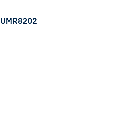
s
 : UMR8202