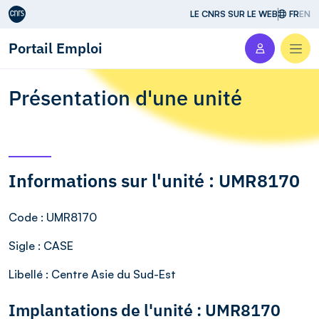
Aller au contenu
LE CNRS SUR LE WEB
FR
EN
Portail Emploi
Men
Présentation d'une unité
Informations sur l'unité : UMR8170
Code
: UMR8170
Sigle
: CASE
Libellé
: Centre Asie du Sud-Est
Implantations de l'unité : UMR8170