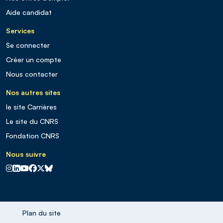
Aide candidat
Services
Se connecter
Créer un compte
Nous contacter
Nos autres sites
le site Carrières
Le site du CNRS
Fondation CNRS
Nous suivre
CNRS sur Instagram
CNRS sur Linkedin
CNRS sur Youtube
CNRS sur Facebook
CNRS sur X
CNRS sur Blus sky
Plan du site