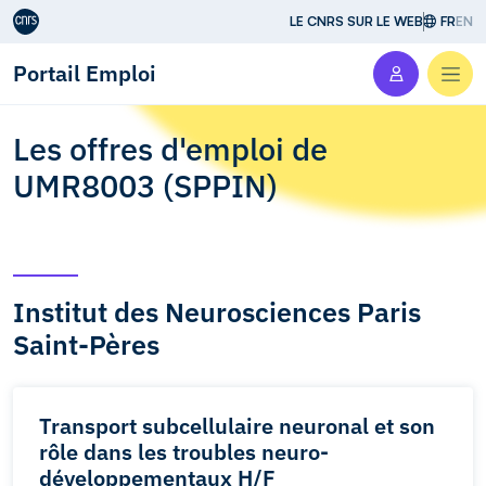
Aller au contenu
LE CNRS SUR LE WEB
FR
EN
Portail Emploi
Men
Les offres d'emploi de
UMR8003 (SPPIN)
Institut des Neurosciences Paris
Saint-Pères
Transport subcellulaire neuronal et son
rôle dans les troubles neuro-
développementaux H/F