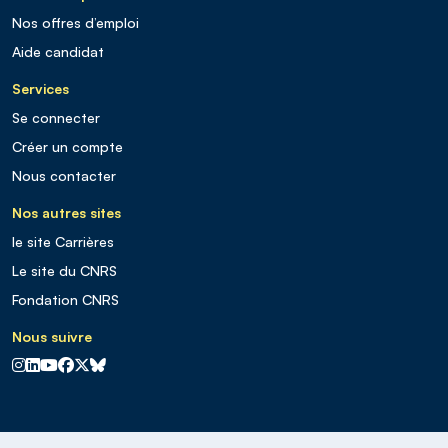
Nos offres d’emploi
Aide candidat
Services
Se connecter
Créer un compte
Nous contacter
Nos autres sites
le site Carrières
Le site du CNRS
Fondation CNRS
Nous suivre
CNRS sur Instagram
CNRS sur Linkedin
CNRS sur Youtube
CNRS sur Facebook
CNRS sur X
CNRS sur Blus sky