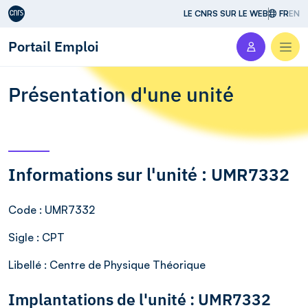
Aller au contenu
LE CNRS SUR LE WEB
FR
EN
Portail Emploi
Men
Présentation d'une unité
Informations sur l'unité : UMR7332
Code
: UMR7332
Sigle
: CPT
Libellé
: Centre de Physique Théorique
Implantations de l'unité : UMR7332