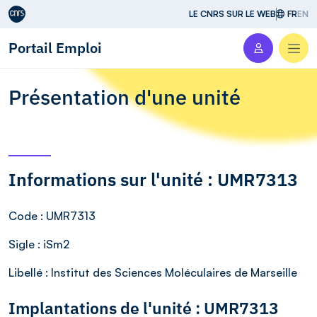
Aller au contenu
LE CNRS SUR LE WEB
FR
EN
Portail Emploi
Men
Présentation d'une unité
Informations sur l'unité : UMR7313
Code
: UMR7313
Sigle
: iSm2
Libellé
: Institut des Sciences Moléculaires de Marseille
Implantations de l'unité : UMR7313