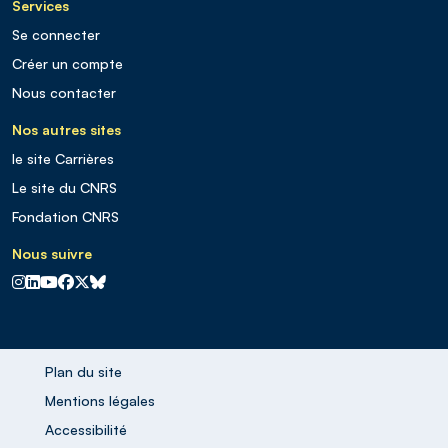
Services
Se connecter
Créer un compte
Nous contacter
Nos autres sites
le site Carrières
Le site du CNRS
Fondation CNRS
Nous suivre
CNRS sur Instagram
CNRS sur Linkedin
CNRS sur Youtube
CNRS sur Facebook
CNRS sur X
CNRS sur Blus sky
Plan du site
Mentions légales
Accessibilité