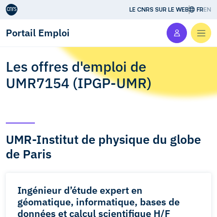
Aller au contenu
LE CNRS SUR LE WEB
FR
EN
Portail Emploi
Men
Les offres d'emploi de
UMR7154 (IPGP-UMR)
UMR-Institut de physique du globe
de Paris
Ingénieur d’étude expert en
géomatique, informatique, bases de
données et calcul scientifique H/F