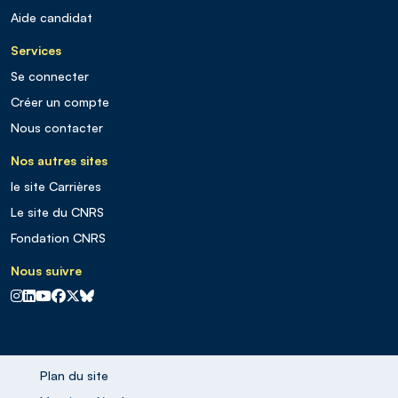
Aide candidat
Services
Se connecter
Créer un compte
Nous contacter
Nos autres sites
le site Carrières
Le site du CNRS
Fondation CNRS
Nous suivre
CNRS sur Instagram
CNRS sur Linkedin
CNRS sur Youtube
CNRS sur Facebook
CNRS sur X
CNRS sur Blus sky
Plan du site