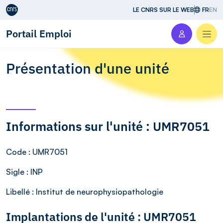
Aller au contenu
LE CNRS SUR LE WEB
FR
EN
Portail Emploi
Men
Présentation d'une unité
Informations sur l'unité : UMR7051
Code
: UMR7051
Sigle
: INP
Libellé
: Institut de neurophysiopathologie
Implantations de l'unité : UMR7051