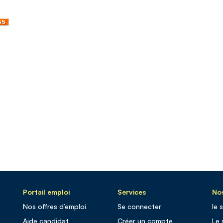
Portail emploi
Services
Nos
Nos offres d’emploi
Se connecter
le 
Aide candidat
Créer un compte
Le 