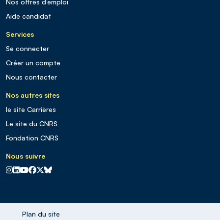
Nos offres d’emploi
Aide candidat
Services
Se connecter
Créer un compte
Nous contacter
Nos autres sites
le site Carrières
Le site du CNRS
Fondation CNRS
Nous suivre
CNRS sur Instagram
CNRS sur Linkedin
CNRS sur Youtube
CNRS sur Facebook
CNRS sur X
CNRS sur Blus sky
Plan du site