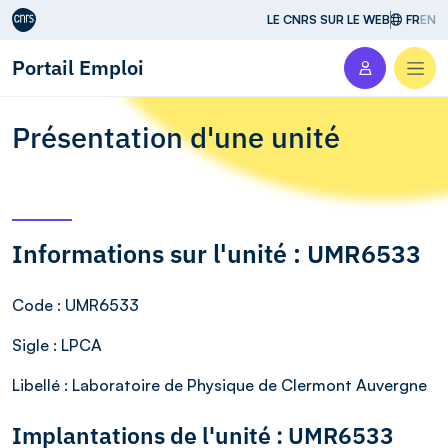
Aller au contenu
LE CNRS SUR LE WEB
FR
EN
Portail Emploi
Men
Présentation d'une unité
Informations sur l'unité : UMR6533
Code
: UMR6533
Sigle
: LPCA
Libellé
: Laboratoire de Physique de Clermont Auvergne
Implantations de l'unité : UMR6533