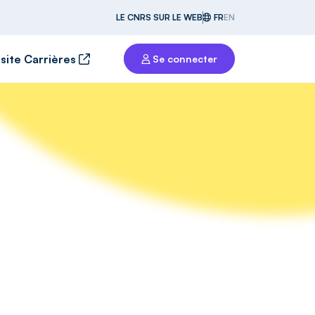
LE CNRS SUR LE WEB
FR
EN
 site Carrières
Se connecter