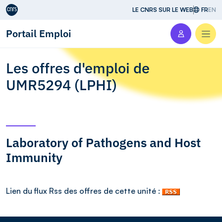
Aller au contenu
LE CNRS SUR LE WEB
FR
EN
Portail Emploi
Men
Les offres d'emploi de
UMR5294 (LPHI)
Laboratory of Pathogens and Host
Immunity
Lien du flux Rss des offres de cette unité :