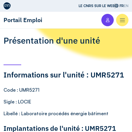
Aller au contenu
LE CNRS SUR LE WEB
FR
EN
Portail Emploi
Men
Présentation d'une unité
Informations sur l'unité : UMR5271
Code
: UMR5271
Sigle
: LOCIE
Libellé
: Laboratoire procédés énergie bâtiment
Implantations de l'unité : UMR5271