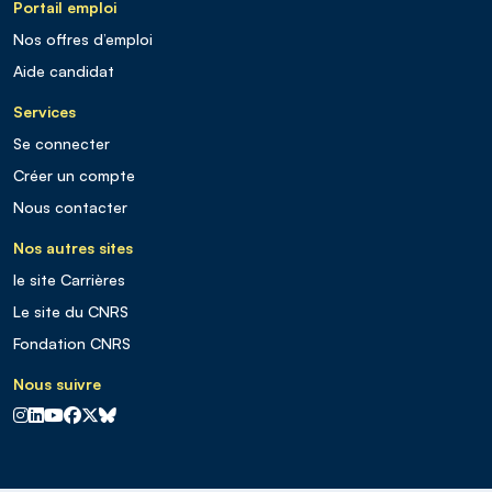
Portail emploi
Nos offres d’emploi
Aide candidat
Services
Se connecter
Créer un compte
Nous contacter
Nos autres sites
le site Carrières
Le site du CNRS
Fondation CNRS
Nous suivre
CNRS sur Instagram
CNRS sur Linkedin
CNRS sur Youtube
CNRS sur Facebook
CNRS sur X
CNRS sur Blus sky