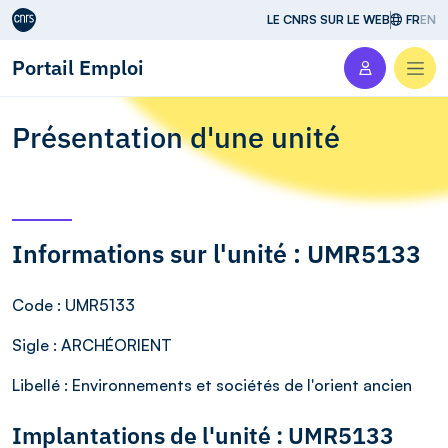
Aller au contenu
LE CNRS SUR LE WEB
FR
EN
Portail Emploi
Men
Présentation d'une unité
Informations sur l'unité : UMR5133
Code
: UMR5133
Sigle
: ARCHÉORIENT
Libellé
: Environnements et sociétés de l'orient ancien
Implantations de l'unité : UMR5133