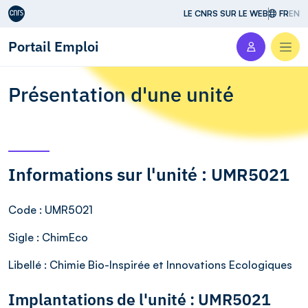
Aller au contenu
LE CNRS SUR LE WEB
FR
EN
Portail Emploi
Men
Présentation d'une unité
Informations sur l'unité : UMR5021
Code
: UMR5021
Sigle
: ChimEco
Libellé
: Chimie Bio-Inspirée et Innovations Ecologiques
Implantations de l'unité : UMR5021