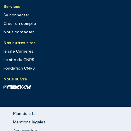
Services
Se connecter
Créer un compte
Nous contacter
Nos autres sites
le site Carrières
Le site du CNRS
Fondation CNRS
Nous suivre
CNRS sur Instagram
CNRS sur Linkedin
CNRS sur Youtube
CNRS sur Facebook
CNRS sur X
CNRS sur Blus sky
Plan du site
Mentions légales
Accessibilité