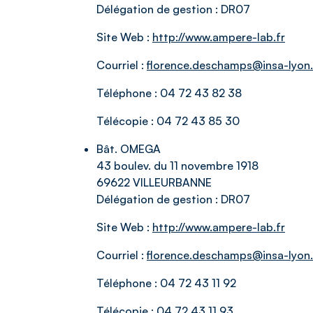
Délégation de gestion :
DR07
Site Web :
http://www.ampere-lab.fr
Courriel :
florence.deschamps@insa-lyon.
Téléphone :
04 72 43 82 38
Télécopie :
04 72 43 85 30
Bât. OMEGA
43 boulev. du 11 novembre 1918
69622 VILLEURBANNE
Délégation de gestion :
DR07
Site Web :
http://www.ampere-lab.fr
Courriel :
florence.deschamps@insa-lyon.
Téléphone :
04 72 43 11 92
Télécopie :
04 72 43 11 93