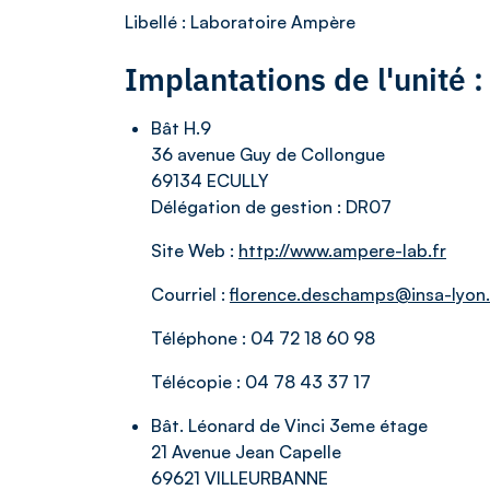
Libellé
: Laboratoire Ampère
Implantations de l'unité
Bât H.9
36 avenue Guy de Collongue
69134 ECULLY
Délégation de gestion :
DR07
Site Web :
http://www.ampere-lab.fr
Courriel :
florence.deschamps@insa-lyon.
Téléphone :
04 72 18 60 98
Télécopie :
04 78 43 37 17
Bât. Léonard de Vinci 3eme étage
21 Avenue Jean Capelle
69621 VILLEURBANNE