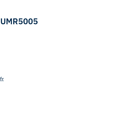
 : UMR5005
fr