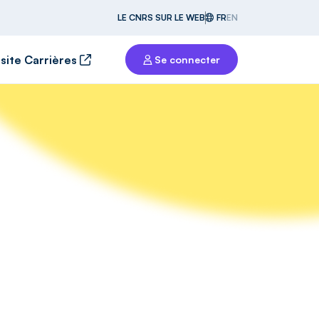
LE CNRS SUR LE WEB
FR
EN
 site Carrières
Se connecter