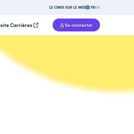
LE CNRS SUR LE WEB
FR
EN
 site Carrières
Se connecter