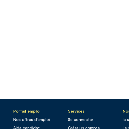
Portail emploi
Services
Nos
Nos offres d’emploi
Se connecter
le 
Aide candidat
Créer un compte
Le 