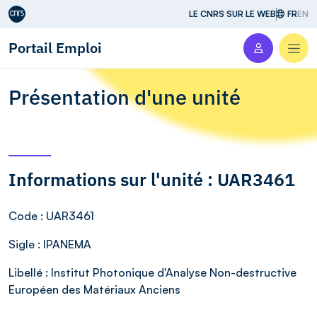
Aller au contenu
LE CNRS SUR LE WEB
FR
EN
Portail Emploi
Men
Présentation d'une unité
Informations sur l'unité : UAR3461
Code
: UAR3461
Sigle
: IPANEMA
Libellé
: Institut Photonique d'Analyse Non-destructive
Européen des Matériaux Anciens