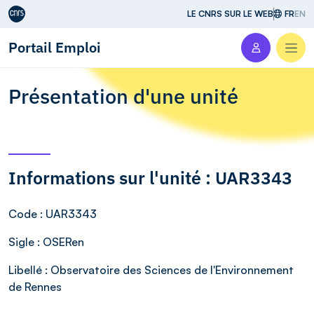
Aller au contenu
LE CNRS SUR LE WEB
FR
EN
Portail Emploi
Men
Présentation d'une unité
Informations sur l'unité : UAR3343
Code
: UAR3343
Sigle
: OSERen
Libellé
: Observatoire des Sciences de l'Environnement
de Rennes