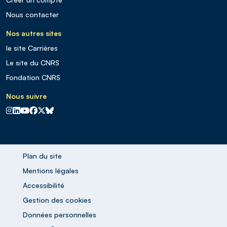
Nous contacter
Nos autres sites
le site Carrières
Le site du CNRS
Fondation CNRS
Nous suivre
CNRS sur Instagram
CNRS sur Linkedin
CNRS sur Youtube
CNRS sur Facebook
CNRS sur X
CNRS sur Blus sky
Plan du site
Mentions légales
Accessibilité
Gestion des cookies
Données personnelles