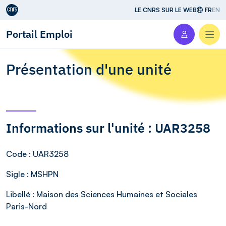
Aller au contenu
LE CNRS SUR LE WEB
FR
EN
Portail Emploi
Men
Présentation d'une unité
Informations sur l'unité : UAR3258
Code
: UAR3258
Sigle
: MSHPN
Libellé
: Maison des Sciences Humaines et Sociales
Paris-Nord