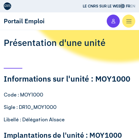
Aller au contenu
LE CNRS SUR LE WEB
FR
EN
Portail Emploi
Men
Présentation d'une unité
Informations sur l'unité : MOY1000
Code
: MOY1000
Sigle
: DR10_MOY1000
Libellé
: Délégation Alsace
Implantations de l'unité : MOY1000