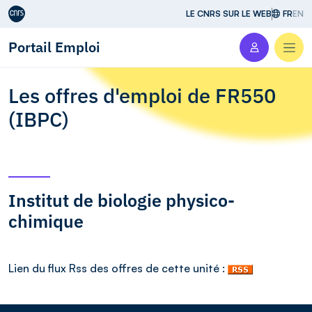
Aller au contenu
LE CNRS SUR LE WEB
FR
EN
Portail Emploi
Men
Les offres d'emploi de FR550
(IBPC)
Institut de biologie physico-
chimique
Lien du flux Rss des offres de cette unité :