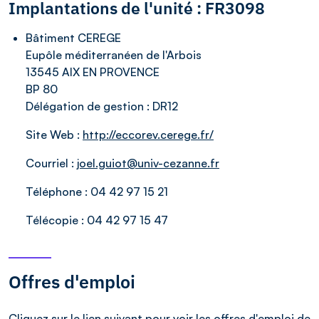
Implantations de l'unité : FR3098
Bâtiment CEREGE
Eupôle méditerranéen de l'Arbois
13545 AIX EN PROVENCE
BP 80
Délégation de gestion :
DR12
Site Web :
http://eccorev.cerege.fr/
Courriel :
joel.guiot@univ-cezanne.fr
Téléphone :
04 42 97 15 21
Télécopie :
04 42 97 15 47
Offres d'emploi
Cliquez sur le lien suivant pour voir les
offres d'emploi
de