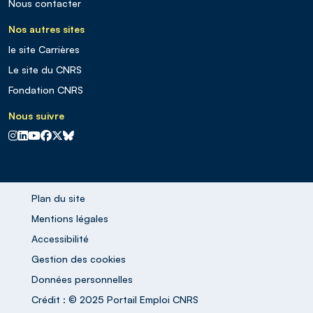
Nous contacter
Nos autres sites
le site Carrières
Le site du CNRS
Fondation CNRS
Nous suivre
CNRS sur Instagram
CNRS sur Linkedin
CNRS sur Youtube
CNRS sur Facebook
CNRS sur X
CNRS sur Blus sky
Plan du site
Mentions légales
Accessibilité
Gestion des cookies
Données personnelles
Crédit : © 2025 Portail Emploi CNRS