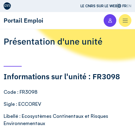
Aller au contenu
LE CNRS SUR LE WEB
FR
EN
Portail Emploi
Men
Présentation d'une unité
Informations sur l'unité : FR3098
Code
: FR3098
Sigle
: ECCOREV
Libellé
: Ecosystèmes Continentaux et Risques
Environnementaux