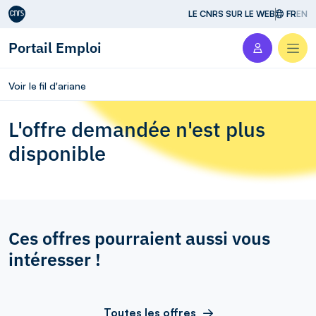
Aller au contenu
LE CNRS SUR LE WEB
FR
EN
Portail Emploi
Men
Voir le fil d'ariane
L'offre demandée n'est plus
disponible
Ces offres pourraient aussi vous
intéresser !
Toutes les offres