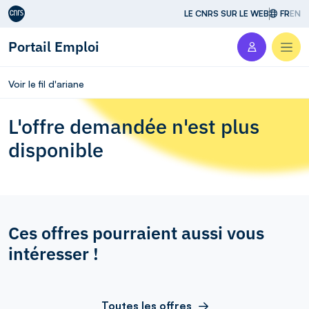
Aller au contenu
LE CNRS SUR LE WEB
FR
EN
Portail Emploi
Men
Voir le fil d'ariane
L'offre demandée n'est plus
disponible
Ces offres pourraient aussi vous
intéresser !
Toutes les offres