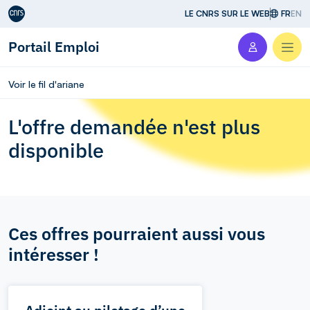
Aller au contenu
LE CNRS SUR LE WEB
FR
EN
Portail Emploi
Men
Voir le fil d'ariane
L'offre demandée n'est plus
disponible
Ces offres pourraient aussi vous
intéresser !